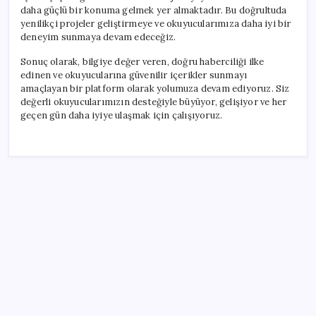
daha güçlü bir konuma gelmek yer almaktadır. Bu doğrultuda
yenilikçi projeler geliştirmeye ve okuyucularımıza daha iyi bir
deneyim sunmaya devam edeceğiz.
Sonuç olarak, bilgiye değer veren, doğru haberciliği ilke
edinen ve okuyucularına güvenilir içerikler sunmayı
amaçlayan bir platform olarak yolumuza devam ediyoruz. Siz
değerli okuyucularımızın desteğiyle büyüyor, gelişiyor ve her
geçen gün daha iyiye ulaşmak için çalışıyoruz.
SON YAZILAR
Çin resti çekti, ABD şirketlerine kapıyı kapattı:
‘Başka seçeneğimiz kalmadı’