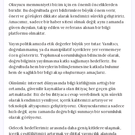
Okuyucu memnuniyeti bizim için en önemli önceliklerden
biridir. Bu doğrultuda geri bildirimlere büyük önem verir,
öneri ve görüşleri dikkate alarak kendimizi sürekli geliştiririz.
Amacımız, sadece bir haber sitesi olmak değil; aynı zamanda
güven duyulan, takip edilen ve referans alınan bir bilgi
platformu olmaktır.
Yayın politikamızda etik değerler büyük yer tutar. Yanıltıcı,
doğrulanmamış ya da manipülatif içeriklere yer vermemeye
özen gösteririz. Toplumsal sorumluluğun bilincinde olarak,
doğru bilginin yayılmasına katkı sağlamayı hedefleriz. Bu
doğrultuda hem bireylerin bilinçlenmesine katkıda bulunur
hem de sağlıklı bir bilgi akışı oluşturmayı amaçlarız.
Günümüz internet dünyasında bilgi kirliliğinin arttığı bir
ortamda, güvenilir kaynaklara olan ihtiyaç her geçen gün
artmaktadır. Biz de bu ihtiyaca cevap verebilmek için sürekli
olarak kendimizi yeniliyor, içerik kalitemizi artırıyor ve
teknolojik altyapımızı geliştiriyoruz. Okuyucularımıza sadece
hızlı değil, aynı zamanda doğru bilgi sunmayı bir sorumluluk
olarak görüyoruz.
Gelecek hedeflerimiz arasında daha geniş kitlelere ulaşmak,
içerik çeşitliliğimizi artırmak ve dijital yayıncılık alanında