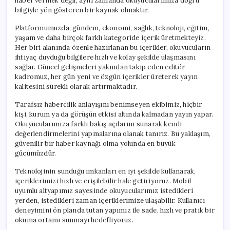
haber vermek değil, aynı zamanda okuyucularımıza doğru
bilgiyle yön gösteren bir kaynak olmaktır.
Platformumuzda; gündem, ekonomi, sağlık, teknoloji, eğitim,
yaşam ve daha birçok farklı kategoride içerik üretmekteyiz.
Her biri alanında özenle hazırlanan bu içerikler, okuyucuların
ihtiyaç duyduğu bilgilere hızlı ve kolay şekilde ulaşmasını
sağlar. Güncel gelişmeleri yakından takip eden editör
kadromuz, her gün yeni ve özgün içerikler üreterek yayın
kalitesini sürekli olarak artırmaktadır.
Tarafsız habercilik anlayışını benimseyen ekibimiz, hiçbir
kişi, kurum ya da görüşün etkisi altında kalmadan yayın yapar.
Okuyucularımıza farklı bakış açılarını sunarak kendi
değerlendirmelerini yapmalarına olanak tanırız. Bu yaklaşım,
güvenilir bir haber kaynağı olma yolunda en büyük
gücümüzdür.
Teknolojinin sunduğu imkanları en iyi şekilde kullanarak,
içeriklerimizi hızlı ve erişilebilir hale getiriyoruz. Mobil
uyumlu altyapımız sayesinde okuyucularımız istedikleri
yerden, istedikleri zaman içeriklerimize ulaşabilir. Kullanıcı
deneyimini ön planda tutan yapımız ile sade, hızlı ve pratik bir
okuma ortamı sunmayı hedefliyoruz.