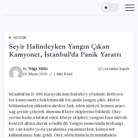
Skip
to
content
EĞITIM
Seyir Halindeyken Yangın Çıkan
Kamyonet, İstanbul’da Panik Yarattı
Seyir
By
Tolga Yıldız
yorumlar kapalı
Halindeyken
20 Mayıs 2026
1 Min Read
Yangın
Çıkan
Kamyonet,
İstanbul’un D-100 Karayolu’nun Bakırköy yönünde ilerleyen
İstanbul’da
bir kamyonette beklenmedik bir anda yangın çıktı. Motor
Panik
Yarattı
bölümünden yükselen alevleri fark eden sürücü, hemen aracı
için
sağ şeride çekerek durumu itfaiye ekiplerine bildirdi. Olay
yerine hızlıca intikal eden itfaiye ekipleri, yangını kısa sürede
kontrol altına alarak söndürdü. Yangın sonucunda herhangi
bir can kaybı ya da yaralanma yaşanmazken, kamyonet
kullanılamaz hale geldi. Olay, sürücünün hızlı müdahalesi