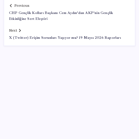
Previous
CHP Gençlik Kolları Başkanı Cem Aydın’dan AKP’nin Gençlik
Etkinliğine Sert Eleştiri
Next
X (Twitter) Erişim Sorunları Yaşıyor mu? 19 Mayıs 2026 Raporları
SON YAZILAR
Çin resti çekti, ABD şirketlerine kapıyı kapattı:
‘Başka seçeneğimiz kalmadı’
9 milyon abonenin faturası kasım ayında ikiye