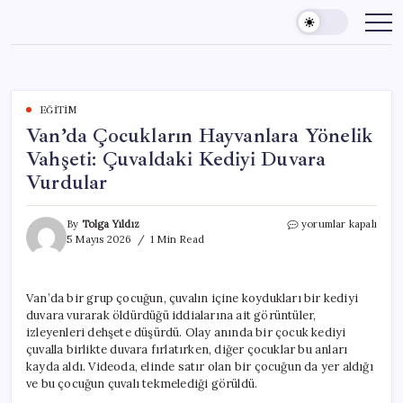
Skip
to
content
EĞITIM
Van’da Çocukların Hayvanlara Yönelik
Vahşeti: Çuvaldaki Kediyi Duvara
Vurdular
Van’da
By
Tolga Yıldız
yorumlar kapalı
Çocukların
5 Mayıs 2026
1 Min Read
Hayvanlara
Yönelik
Vahşeti:
Van’da bir grup çocuğun, çuvalın içine koydukları bir kediyi
Çuvaldaki
duvara vurarak öldürdüğü iddialarına ait görüntüler,
Kediyi
Duvara
izleyenleri dehşete düşürdü. Olay anında bir çocuk kediyi
Vurdular
çuvalla birlikte duvara fırlatırken, diğer çocuklar bu anları
için
kayda aldı. Videoda, elinde satır olan bir çocuğun da yer aldığı
ve bu çocuğun çuvalı tekmelediği görüldü.